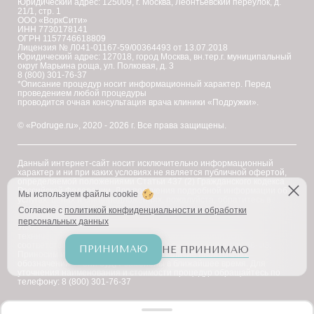
Юридический адрес: 125009, г. Москва, Леонтьевский переулок, д.
21/1, стр. 1
ООО «ВоркСити»
ИНН 7730178141
ОГРН 1157746618809
Лицензия № Л041-01167-59/00364493 от 13.07.2018
Юридический адрес: 127018, город Москва, вн.тер.г. муниципальный
округ Марьина роща, ул. Полковая, д. 3
8 (800) 301-76-37
*Описание процедур носит информационный характер. Перед
проведением любой процедуры
проводится очная консультация врача клиники «Подружки».
© «Podruge.ru», 2020 - 2026 г. Все права защищены.
Данный интернет-сайт носит исключительно информационный
характер и ни при каких условиях не является публичной офертой,
определяемой положениями Статьи 437 (2) Гражданского кодекса
Российской Федерации. Для получения подробной информации об
Мы используем файлы cookie
услугах, ценах и спецпредложениях, пожалуйста, обратитесь в
клинику "Подружки".
Согласие с
политикой конфиденциальности и обработки
персональных данных
Уважаемые клиенты! В настоящее время на сайте ведутся
технические работы по приведению наименований услуг в
соответствие с требованиями Федерального закона № 168-ФЗ.
ПРИНИМАЮ
НЕ ПРИНИМАЮ
Приносим извинения за возможное наличие иноязычных
обозначений — они будут заменены в ближайшее время. Для
уточнения наименования и стоимости процедур обращайтесь по
телефону: 8 (800) 301-76-37