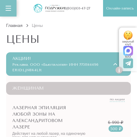
Онлайн-запись
8(800)101-47-27
Главная
Цены
ЦЕНЫ
закрытый
клуб
MAX
АКЦИИ!
Реклама. ООО «Бьютилогия» ИНН 7751144496
i
ERID:LjN8K4L1t
ЖЕНЩИНАМ
ПО АКЦИИ
ЛАЗЕРНАЯ ЭПИЛЯЦИЯ
ЛЮБОЙ ЗОНЫ НА
АЛЕКСАНДРИТОВОМ
6 990 ₽
ЛАЗЕРЕ
500 ₽
Действует на любой лазер, на одиночную