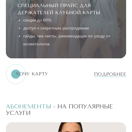
СПЕЦИАЛЬНЫЙ ПРАЙС ДЛЯ
ДЕРЖАТЕЛЕЙ КЛУБНОЙ КАРТЫ
скидки до 80%
доступ к секретным распродажам
гайды, чек-листы, рекомендации по уходу от
косметологов
ХОЧУ КАРТУ
ПОДРОБНЕЕ
АБОНЕМЕНТЫ
- НА ПОПУЛЯРНЫЕ
А
УСЛУГИ
У