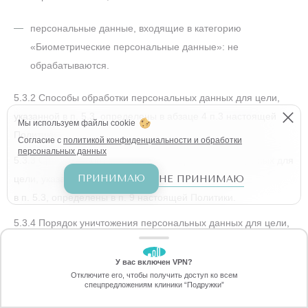
персональные данные, входящие в категорию
«Биометрические персональные данные»: не
обрабатываются.
5.3.2 Способы обработки персональных данных для цели,
указанной в п. 5.3, определены в абзаце 4 п.3 настоящей
Мы используем файлы cookie
Политики.
Согласие с
политикой конфиденциальности и обработки
персональных данных
5.3.3 Сроки обработки и хранения персональных данных для
ПРИНИМАЮ
НЕ ПРИНИМАЮ
цели, указанной
в п. 5.3, определены в п. 9 настоящей Политики.
5.3.4 Порядок уничтожения персональных данных для цели,
указанной в п. 5.3, определен в п. 13 настоящей Политики.
У вас включен VPN?
ЗАБЕРИТЕ СКИДКУ
Цель обработки персональных данных:
Отключите его, чтобы получить доступ ко всем
70%
спецпредложениям клиники “Подружки”
Онлайн-запись
Позвоните
«Организация, обеспечение и регулирование