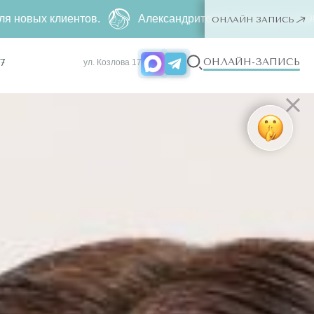
Александритовая эпиляция за
4990 ₽
500 ₽ ー любая зона.
ОНЛАЙН ЗАПИСЬ
ОНЛАЙН-ЗАПИСЬ
7
ул. Козлова 17