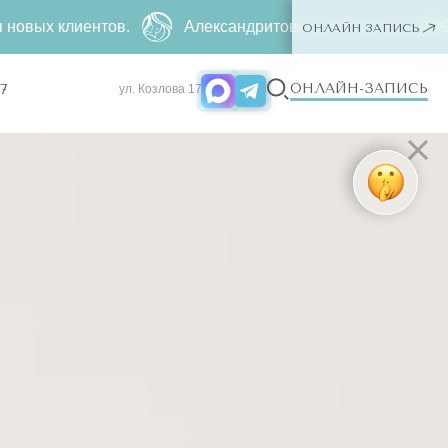
Александритовая эпиляция за
4990 ₽
500 ₽ ー любая зо
ОНЛАЙН ЗАПИСЬ
ОНЛАЙН-ЗАПИСЬ
7
ул. Козлова 17