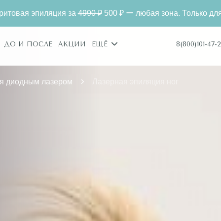
за
4990 ₽
500 ₽ ー любая зона. Только для новых клиентов.
8(800)101-47-2
ДО И ПОСЛЕ
АКЦИИ
ЕЩЁ
я диодным лазером
Лазерная эпиляция ног