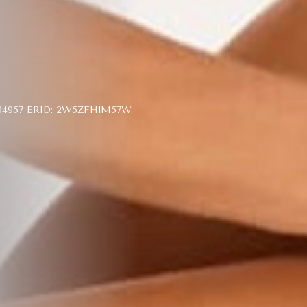
4957 ERID: 2W5ZFH1M57W