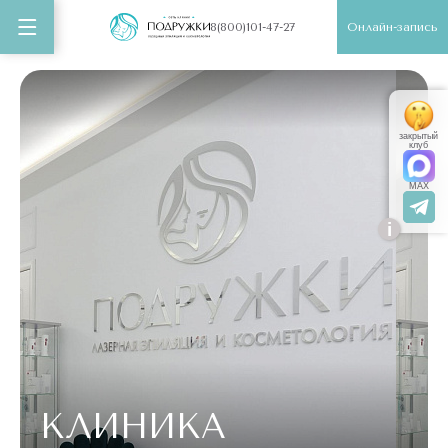
Онлайн-запись
8(800)101-47-27
закрытый
клуб
MAX
i
КЛИНИКА