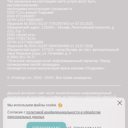
*На указанные на настоящем сайте услуги могут быть
противопоказания,
необходима консультация специалиста
ООО "Сеть клиник Подружки"
ИНН 9715494957
ОГРН 1247700659007
Лицензия № Л041-01137-77/01957952 от 07.03.2025
Юридический адрес: 125009, г. Москва, Леонтьевский переулок, д.
21/1, стр. 1
ООО «ВоркСити»
ИНН 7730178141
ОГРН 1157746618809
Лицензия № Л041-01167-59/00364493 от 13.07.2018
Юридический адрес: 127018, город Москва, вн.тер.г. муниципальный
округ Марьина роща, ул. Полковая, д. 3
8 (800) 301-76-37
*Описание процедур носит информационный характер. Перед
проведением любой процедуры
проводится очная консультация врача клиники «Подружки».
© «Podruge.ru», 2020 - 2026 г. Все права защищены.
Данный интернет-сайт носит исключительно информационный
характер и ни при каких условиях не является публичной офертой,
определяемой положениями Статьи 437 (2) Гражданского кодекса
Российской Федерации. Для получения подробной информации об
Мы используем файлы cookie
услугах, ценах и спецпредложениях, пожалуйста, обратитесь в
клинику "Подружки".
Согласие с
политикой конфиденциальности и обработки
персональных данных
Уважаемые клиенты! В настоящее время на сайте ведутся
технические работы по приведению наименований услуг в
соответствие с требованиями Федерального закона № 168-ФЗ.