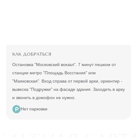
ЛАЗЕРНАЯ
ПИЛИНГИ
ЭПИЛЯЦИЯ
"ВСЕ ТЕЛО"
ЛЕЧЕНИЕ
Александритовый
ГИПЕРГИДРОЗА
лазер (ноги
22360 ₽
полностью,
БИОРЕВИТАЛИЗАЦИЯ
4990 ₽
глубокое бикини,
ЧИСТКА
подмышки, малая
зона) действует
БОТУЛИНОТЕРАПИЯ
ЛИЦА
для новых
клиентов
КАК ДОБРАТЬСЯ
до
5 ДНЕЙ
КОНТУРНАЯ
ПИЛИНГ
конца акции
ПЛАСТИКА
ПРИКС-
Остановка "Московский вокзал". 7 минут пешком от
Т33
станции метро "Площадь Восстания" или
МУЖЧИНАМ
МЕЗОТЕРАПИЯ
(PRX-
"Маяковская". Вход справа от первой арки, ориентир -
T33)
ПО
вывеска "Подружки" на фасаде здания. Заходить в арку
ПЛАЗМОТЕРАПИЯ
АКЦИИ
ФОТООМОЛОЖЕНИЕ
и звонить в домофон не нужно.
ЛАЗЕРНАЯ
КОЛЛАГЕНОТЕРАПИЯ
ЛЮМЕККА
ЭПИЛЯЦИЯ ЛЮБОЙ
Нет парковки
(LUMECCA)
ЗОНЫ НА
АЛЕКСАНДРИТОВОМ
6990 ₽
ЛАЗЕРЕ
500 ₽
Действует на любой лазер, на
одиночную зону, для новых