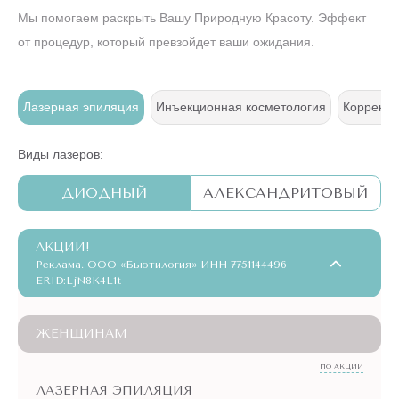
Мы помогаем раскрыть Вашу Природную Красоту. Эффект
от процедур, который превзойдет ваши ожидания.
ж
Лазерная эпиляция
Инъекционная косметология
Коррекци
Виды лазеров:
ДИОДНЫЙ
АЛЕКСАНДРИТОВЫЙ
АКЦИИ!
Реклама. ООО «Бьютилогия» ИНН 7751144496
ERID:LjN8K4L1t
ЖЕНЩИНАМ
ПО АКЦИИ
ЛАЗЕРНАЯ ЭПИЛЯЦИЯ